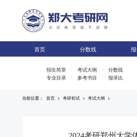
首页
分数线
报
|
|
招生简章
考试大纲
分数线
|
|
专业目录
参考书目
报录比
当前位置：
首页
>
考研初试
>
考试大纲
>
2024考研郑州大