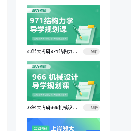
23郑大考研971结构力学导学规划课
试听
23郑大考研966机械设计导学规划课
试听