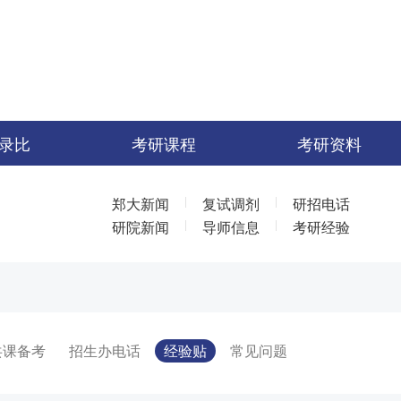
录比
考研课程
考研资料
|
|
郑大新闻
复试调剂
研招电话
|
|
研院新闻
导师信息
考研经验
共课备考
招生办电话
经验贴
常见问题