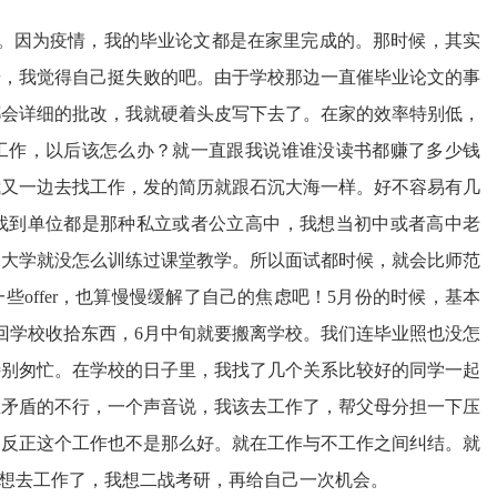
文。因为疫情，我的毕业论文都是在家里完成的。那时候，其实
研，我觉得自己挺失败的吧。由于学校那边一直催毕业论文的事
都会详细的批改，我就硬着头皮写下去了。在家的效率特别低，
工作，以后该怎么办？就一直跟我说谁谁没读书都赚了多少钱
我又一边去找工作，发的简历就跟石沉大海一样。好不容易有几
找到单位都是那种私立或者公立高中，我想当初中或者高中老
，大学就没怎么训练过课堂教学。所以面试都时候，就会比师范
offer，也算慢慢缓解了自己的焦虑吧！5月份的时候，基本
回学校收拾东西，6月中旬就要搬离学校。我们连毕业照也没怎
特别匆忙。在学校的日子里，我找了几个关系比较好的同学一起
里矛盾的不行，一个声音说，我该去工作了，帮父母分担一下压
，反正这个工作也不是那么好。就在工作与不工作之间纠结。就
不想去工作了，我想二战考研，再给自己一次机会。