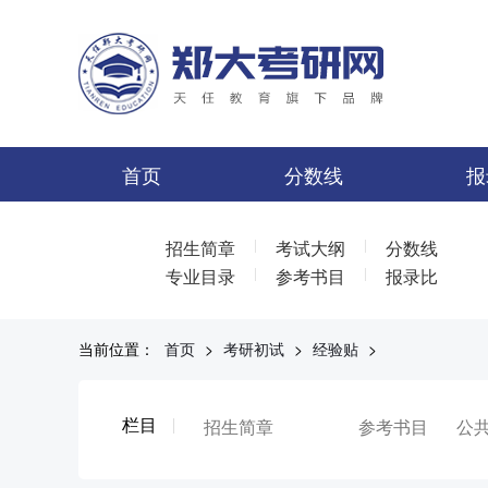
首页
分数线
报
|
|
招生简章
考试大纲
分数线
|
|
专业目录
参考书目
报录比
当前位置：
首页
>
考研初试
>
经验贴
>
栏目
招生简章
参考书目
公