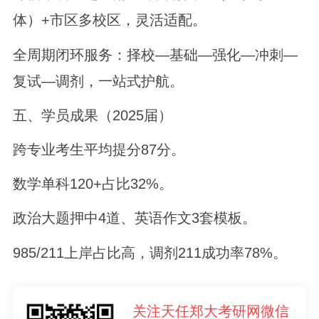
体）+市区多校区，灵活适配。
全周期闭环服务：择校—基础—强化—冲刺—
复试—调剂，一站式护航。
五、学员成果（2025届）
跨专业考生平均提分87分。
数学单科120+占比32%。
政治大题押中4道、英语作文3套模板。
985/211上岸占比高，调剂211成功率78%。
关注天任郑大考研网微信